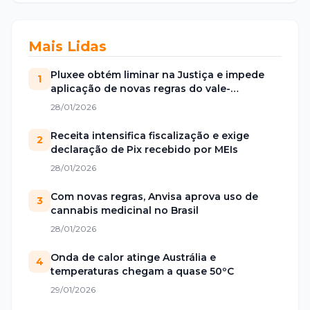
Mais Lidas
Pluxee obtém liminar na Justiça e impede
1
aplicação de novas regras do vale-
alimentação
28/01/2026
Receita intensifica fiscalização e exige
2
declaração de Pix recebido por MEIs
28/01/2026
Com novas regras, Anvisa aprova uso de
3
cannabis medicinal no Brasil
28/01/2026
Onda de calor atinge Austrália e
4
temperaturas chegam a quase 50ºC
29/01/2026