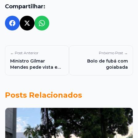
Compartilhar:
← Post Anterior
Próximo Post →
Ministro Gilmar
Bolo de fubá com
Mendes pede vista e
goiabada
suspende julgamento
no STF sobre multa de
R$ 86 milhões aplicada
à Vale por Brumadinho
Posts Relacionados