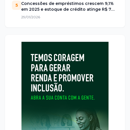
Concessões de empréstimos crescem 9,1%
5
em 2025 e estoque de crédito atinge R$ 7
trilhões no Brasil
29/01/2026