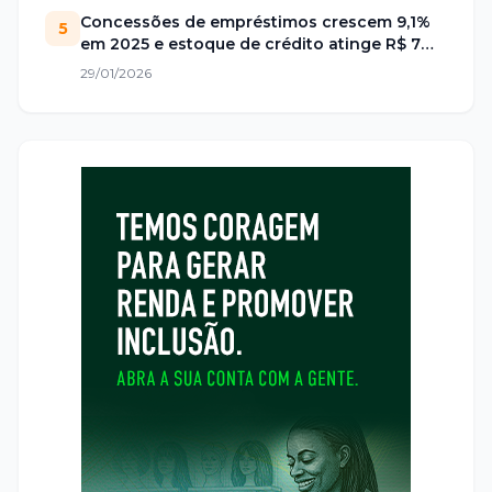
Concessões de empréstimos crescem 9,1%
5
em 2025 e estoque de crédito atinge R$ 7
trilhões no Brasil
29/01/2026