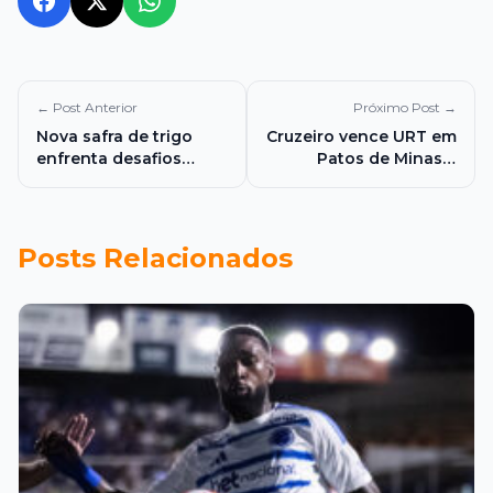
← Post Anterior
Próximo Post →
Nova safra de trigo
Cruzeiro vence URT em
enfrenta desafios
Patos de Minas e
climáticos e pressão
confirma classificação
do mercado
com melhor campanha
internacional
da primeira fase
Posts Relacionados