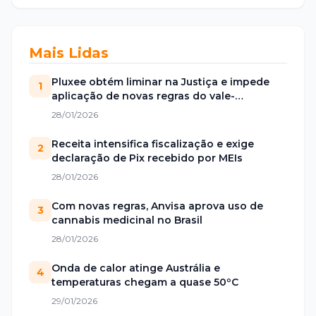
Mais Lidas
Pluxee obtém liminar na Justiça e impede
1
aplicação de novas regras do vale-
alimentação
28/01/2026
Receita intensifica fiscalização e exige
2
declaração de Pix recebido por MEIs
28/01/2026
Com novas regras, Anvisa aprova uso de
3
cannabis medicinal no Brasil
28/01/2026
Onda de calor atinge Austrália e
4
temperaturas chegam a quase 50ºC
29/01/2026