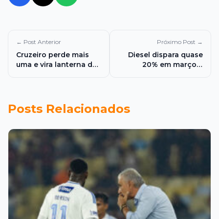
← Post Anterior
Próximo Post →
Cruzeiro perde mais
Diesel dispara quase
uma e vira lanterna do
20% em março e
Brasileirão
pressiona bolso do
consumidor em todo o
país
Posts Relacionados