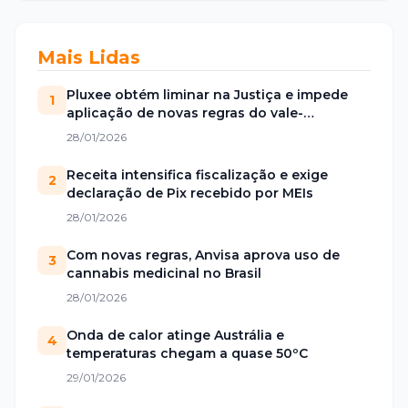
Mais Lidas
Pluxee obtém liminar na Justiça e impede
1
aplicação de novas regras do vale-
alimentação
28/01/2026
Receita intensifica fiscalização e exige
2
declaração de Pix recebido por MEIs
28/01/2026
Com novas regras, Anvisa aprova uso de
3
cannabis medicinal no Brasil
28/01/2026
Onda de calor atinge Austrália e
4
temperaturas chegam a quase 50ºC
29/01/2026