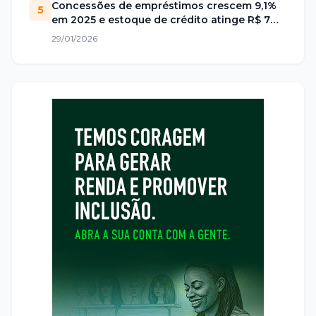
Concessões de empréstimos crescem 9,1%
5
em 2025 e estoque de crédito atinge R$ 7
trilhões no Brasil
29/01/2026