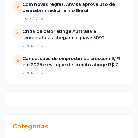
Com novas regras, Anvisa aprova uso de
3
cannabis medicinal no Brasil
28/01/2026
Onda de calor atinge Austrália e
4
temperaturas chegam a quase 50ºC
29/01/2026
Concessões de empréstimos crescem 9,1%
5
em 2025 e estoque de crédito atinge R$ 7
trilhões no Brasil
29/01/2026
Categorias