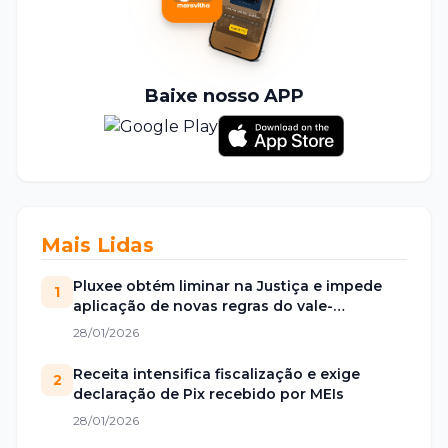
Baixe nosso APP
Mais Lidas
Pluxee obtém liminar na Justiça e impede
1
aplicação de novas regras do vale-
alimentação
28/01/2026
Receita intensifica fiscalização e exige
2
declaração de Pix recebido por MEIs
28/01/2026