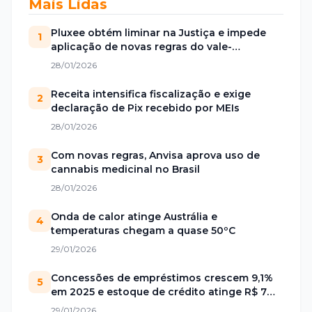
Mais Lidas
Pluxee obtém liminar na Justiça e impede
1
aplicação de novas regras do vale-
alimentação
28/01/2026
Receita intensifica fiscalização e exige
2
declaração de Pix recebido por MEIs
28/01/2026
Com novas regras, Anvisa aprova uso de
3
cannabis medicinal no Brasil
28/01/2026
Onda de calor atinge Austrália e
4
temperaturas chegam a quase 50ºC
29/01/2026
Concessões de empréstimos crescem 9,1%
5
em 2025 e estoque de crédito atinge R$ 7
trilhões no Brasil
29/01/2026