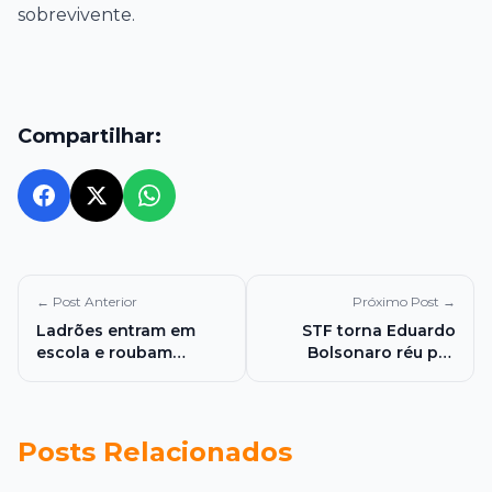
sobrevivente.
Compartilhar:
← Post Anterior
Próximo Post →
Ladrões entram em
STF torna Eduardo
escola e roubam
Bolsonaro réu por
máquina de lavar em
coação
Minas Gerais
Posts Relacionados