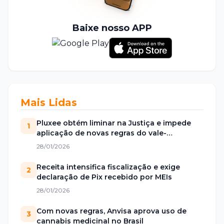
Baixe nosso APP
Mais Lidas
Pluxee obtém liminar na Justiça e impede
1
aplicação de novas regras do vale-
alimentação
28/01/2026
Receita intensifica fiscalização e exige
2
declaração de Pix recebido por MEIs
28/01/2026
Com novas regras, Anvisa aprova uso de
3
cannabis medicinal no Brasil