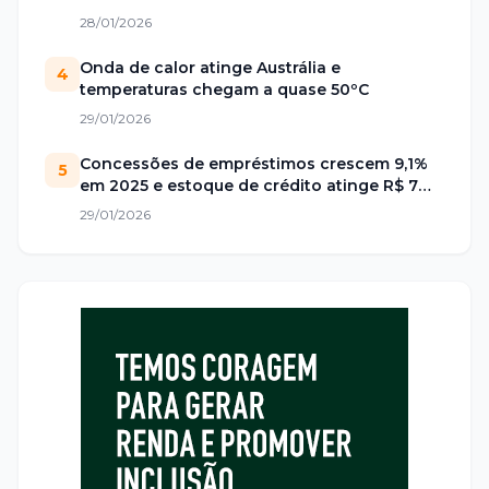
28/01/2026
Onda de calor atinge Austrália e
4
temperaturas chegam a quase 50ºC
29/01/2026
Concessões de empréstimos crescem 9,1%
5
em 2025 e estoque de crédito atinge R$ 7
trilhões no Brasil
29/01/2026