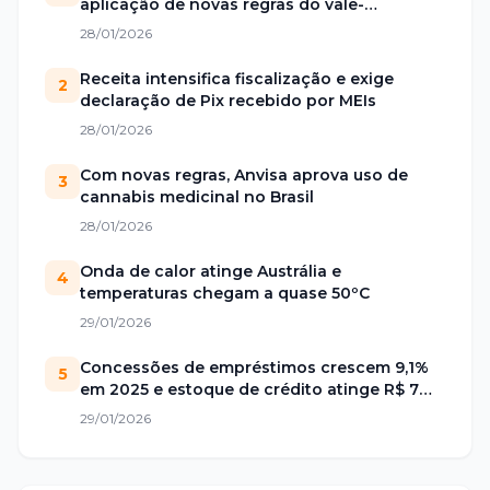
aplicação de novas regras do vale-
alimentação
28/01/2026
Receita intensifica fiscalização e exige
2
declaração de Pix recebido por MEIs
28/01/2026
Com novas regras, Anvisa aprova uso de
3
cannabis medicinal no Brasil
28/01/2026
Onda de calor atinge Austrália e
4
temperaturas chegam a quase 50ºC
29/01/2026
Concessões de empréstimos crescem 9,1%
5
em 2025 e estoque de crédito atinge R$ 7
trilhões no Brasil
29/01/2026