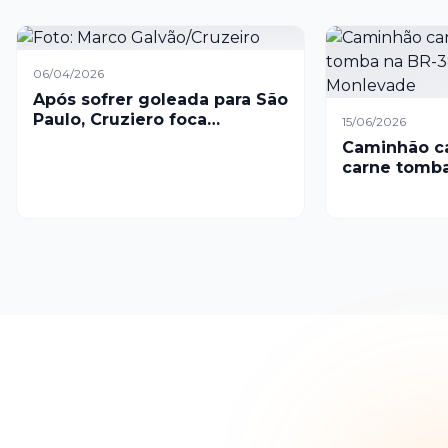
06/04/2026
Após sofrer goleada para São
Paulo, Cruziero foca
15/06/2026
libertadores e sem volante
Caminhão c
afastado
carne tomba
João Monle