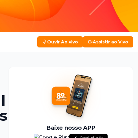
Ouvir
Ao vivo
Assistir
ao Vivo
l
s
Baixe nosso APP