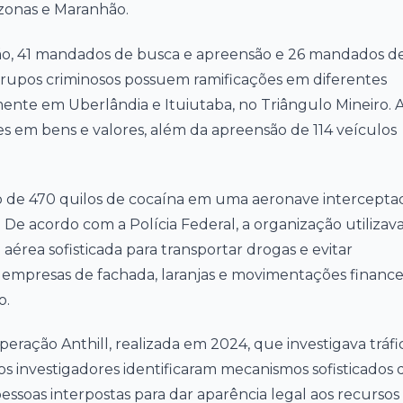
azonas e Maranhão.
ão, 41 mandados de busca e apreensão e 26 mandados d
grupos criminosos possuem ramificações em diferentes
mente em Uberlândia e Ituiutaba, no Triângulo Mineiro. 
s em bens e valores, além da apreensão de 114 veículos
o de 470 quilos de cocaína em uma aeronave intercepta
 De acordo com a Polícia Federal, a organização utilizav
a aérea sofisticada para transportar drogas e evitar
e empresas de fachada, laranjas e movimentações finance
o.
ação Anthill, realizada em 2024, que investigava tráfi
os investigadores identificaram mecanismos sofisticados 
essoas interpostas para dar aparência legal aos recursos