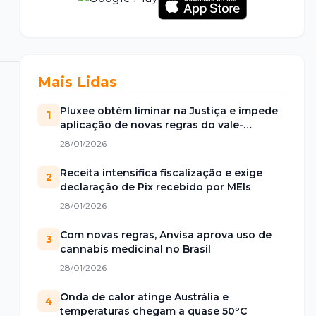
Mais Lidas
Pluxee obtém liminar na Justiça e impede
1
aplicação de novas regras do vale-
alimentação
28/01/2026
Receita intensifica fiscalização e exige
2
declaração de Pix recebido por MEIs
28/01/2026
Com novas regras, Anvisa aprova uso de
3
cannabis medicinal no Brasil
28/01/2026
Onda de calor atinge Austrália e
4
temperaturas chegam a quase 50ºC