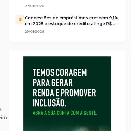
29/01/2026
Concessões de empréstimos crescem 9,1%
5
em 2025 e estoque de crédito atinge R$ 7
trilhões no Brasil
29/01/2026
m
iro