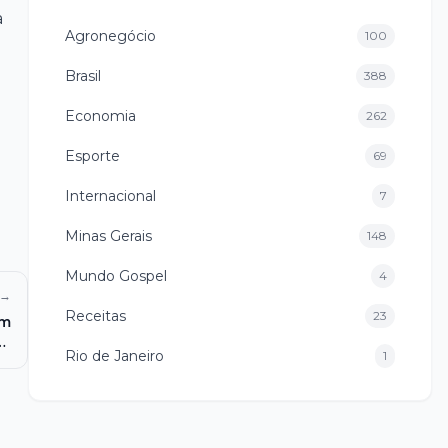
a
Agronegócio
100
Brasil
388
Economia
262
Esporte
69
Internacional
7
Minas Gerais
148
Mundo Gospel
4
 →
Receitas
23
em
va
Rio de Janeiro
1
al