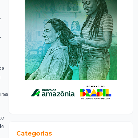
e
A
da
a
iras
co
de
Categorias