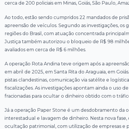
cerca de 200 policiais em Minas, Goiás, São Paulo, Am
Ao todo, estão sendo cumpridos 22 mandados de pris
apreensão de veículos. Segundo as investigações, os 
regiões do Brasil, com atuação concentrada principal
Justiça também autorizou o bloqueio de R$ 98 milhõe
avaliados em cerca de R$ 6 milhões.
A operação Rota Andina teve origem após a apreensã
em abril de 2025, em Santa Rita do Araguaia, em Goiás.
pistas clandestinas, comunicação via satélite e logístic
fiscalizações. As investigações apontam ainda o uso d
fracionadas para ocultar o dinheiro obtido com o tráfic
Já a operação Paper Stone é um desdobramento da oper
interestadual e lavagem de dinheiro. Nesta nova fase, 
ocultação patrimonial, com utilização de empresas e p