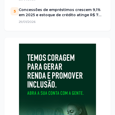
Concessões de empréstimos crescem 9,1%
5
em 2025 e estoque de crédito atinge R$ 7
trilhões no Brasil
29/01/2026