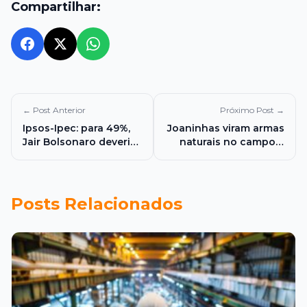
Compartilhar:
← Post Anterior
Próximo Post →
Ipsos-Ipec: para 49%,
Joaninhas viram armas
Jair Bolsonaro deveria
naturais no campo e
permanecer em casa;
ajudam produtor a
42% apoiam a
combater pragas sem
chamada “Papudinha”
químicos
Posts Relacionados