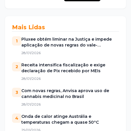
Mais Lidas
Pluxee obtém liminar na Justiça e impede
1
aplicação de novas regras do vale-
alimentação
28/01/2026
Receita intensifica fiscalização e exige
2
declaração de Pix recebido por MEIs
28/01/2026
Com novas regras, Anvisa aprova uso de
3
cannabis medicinal no Brasil
28/01/2026
Onda de calor atinge Austrália e
4
temperaturas chegam a quase 50ºC
29/01/2026