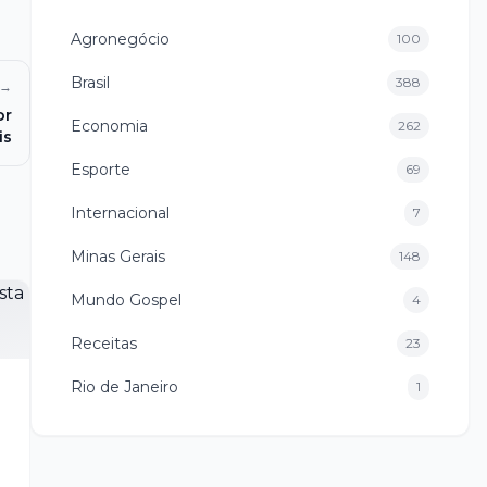
Agronegócio
100
Brasil
388
 →
or
Economia
262
is
Esporte
69
Internacional
7
Minas Gerais
148
Mundo Gospel
4
Receitas
23
Rio de Janeiro
1