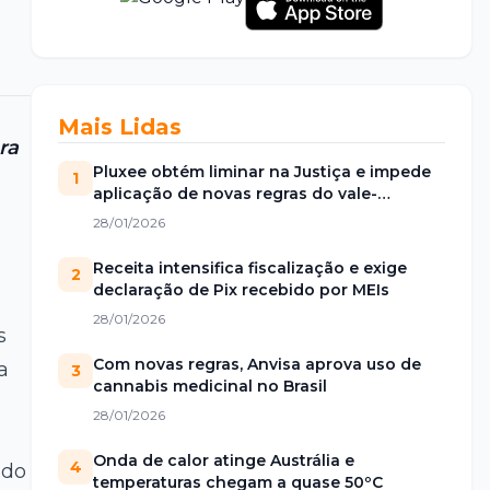
Mais Lidas
ra
Pluxee obtém liminar na Justiça e impede
1
aplicação de novas regras do vale-
alimentação
28/01/2026
Receita intensifica fiscalização e exige
2
declaração de Pix recebido por MEIs
28/01/2026
s
Com novas regras, Anvisa aprova uso de
a
3
cannabis medicinal no Brasil
28/01/2026
Onda de calor atinge Austrália e
4
odo
temperaturas chegam a quase 50ºC