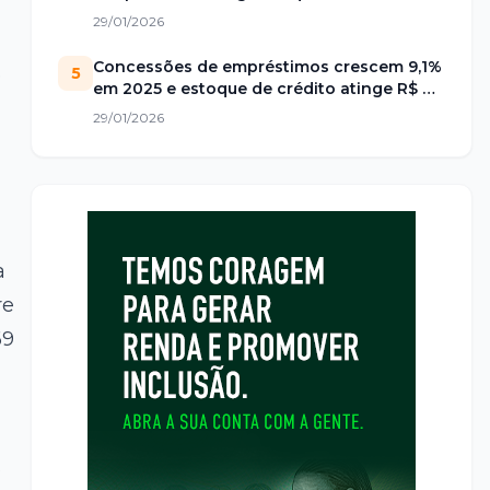
29/01/2026
Concessões de empréstimos crescem 9,1%
e
5
em 2025 e estoque de crédito atinge R$ 7
trilhões no Brasil
29/01/2026
a
re
69
s