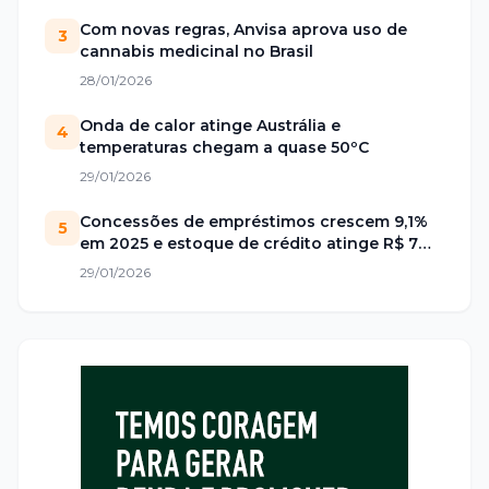
Com novas regras, Anvisa aprova uso de
3
cannabis medicinal no Brasil
28/01/2026
Onda de calor atinge Austrália e
4
temperaturas chegam a quase 50ºC
29/01/2026
Concessões de empréstimos crescem 9,1%
5
em 2025 e estoque de crédito atinge R$ 7
trilhões no Brasil
29/01/2026