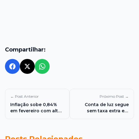
Compartilhar:
← Post Anterior
Próximo Post →
Inflação sobe 0,84%
Conta de luz segue
em fevereiro com alta
sem taxa extra em
das mensalidades e
março após aumento
passagens e fica acima
das chuvas, confirma
do previsto
Aneel
Posts Relacionados