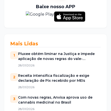
Baixe nosso APP
Mais Lidas
Pluxee obtém liminar na Justiça e impede
1
aplicação de novas regras do vale-
alimentação
28/01/2026
Receita intensifica fiscalização e exige
2
declaração de Pix recebido por MEIs
28/01/2026
Com novas regras, Anvisa aprova uso de
3
cannabis medicinal no Brasil
28/01/2026