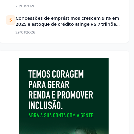
29/01/2026
Concessões de empréstimos crescem 9,1% em
5
2025 e estoque de crédito atinge R$ 7 trilhões
no Brasil
29/01/2026