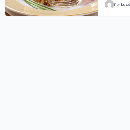
Por
Lucé