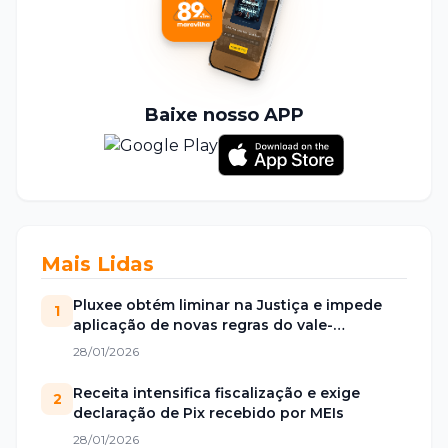
Baixe nosso APP
Mais Lidas
Pluxee obtém liminar na Justiça e impede
1
aplicação de novas regras do vale-
alimentação
28/01/2026
Receita intensifica fiscalização e exige
2
declaração de Pix recebido por MEIs
28/01/2026