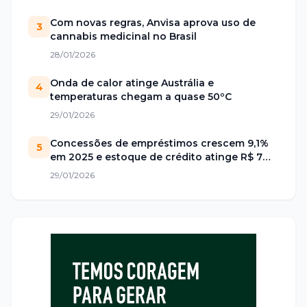
Com novas regras, Anvisa aprova uso de
3
cannabis medicinal no Brasil
28/01/2026
Onda de calor atinge Austrália e
4
temperaturas chegam a quase 50ºC
29/01/2026
Concessões de empréstimos crescem 9,1%
5
em 2025 e estoque de crédito atinge R$ 7
trilhões no Brasil
29/01/2026