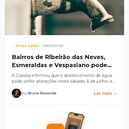
Minas Gerais
06/06/2026
Bairros de Ribeirão das Neves,
Esmeraldas e Vespasiano podem
sofrer com falta de água neste
A Copasa informou que o abastecimento de água
sábado (6)
pode sofrer alterações neste sábado, 6 de junho, em
bairros de Ribeirão...
Ler mais →
Por
Bruna Rezende