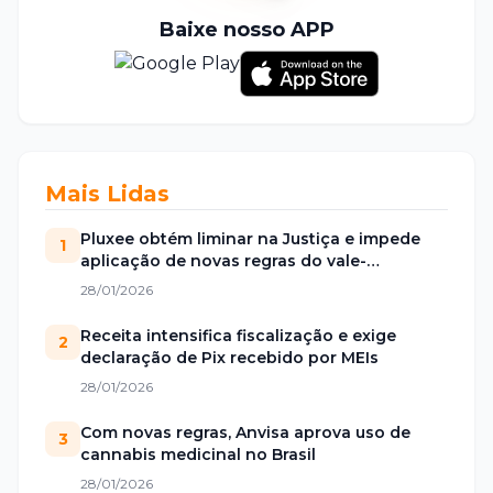
Baixe nosso APP
Mais Lidas
Pluxee obtém liminar na Justiça e impede
1
aplicação de novas regras do vale-
alimentação
28/01/2026
Receita intensifica fiscalização e exige
2
declaração de Pix recebido por MEIs
28/01/2026
Com novas regras, Anvisa aprova uso de
3
cannabis medicinal no Brasil
28/01/2026