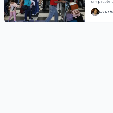
Ubera
um pacote de
Por
Rafa