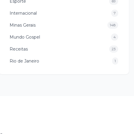
Esporte
69
Internacional
7
Minas Gerais
148
Mundo Gospel
4
Receitas
23
Rio de Janeiro
1