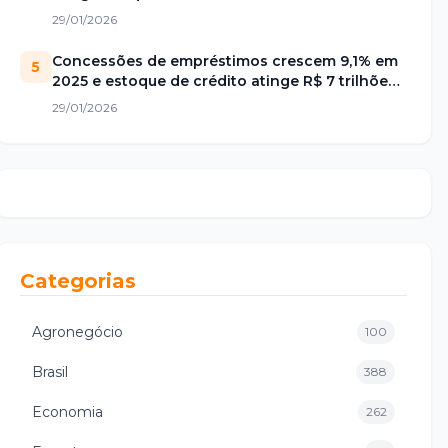
29/01/2026
Concessões de empréstimos crescem 9,1% em
5
2025 e estoque de crédito atinge R$ 7 trilhões
no Brasil
29/01/2026
Categorias
Agronegócio
100
Brasil
388
Economia
262