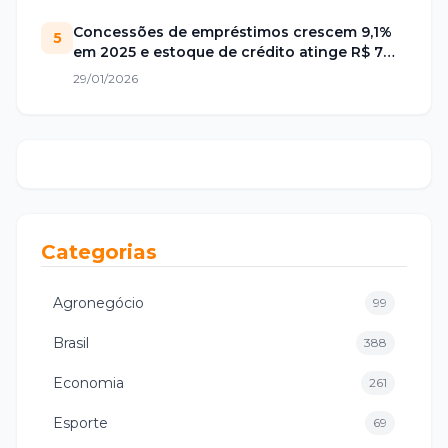
Concessões de empréstimos crescem 9,1%
5
em 2025 e estoque de crédito atinge R$ 7
trilhões no Brasil
29/01/2026
Categorias
Agronegócio
99
Brasil
388
Economia
261
Esporte
69