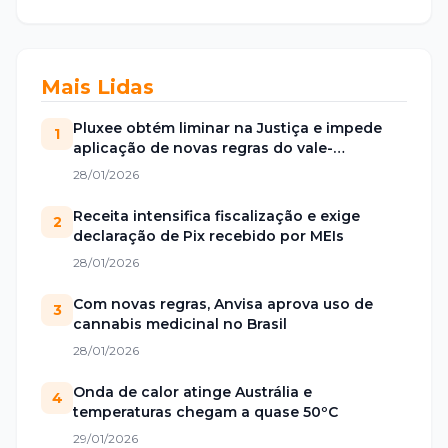
Mais Lidas
Pluxee obtém liminar na Justiça e impede
1
aplicação de novas regras do vale-
alimentação
28/01/2026
Receita intensifica fiscalização e exige
2
declaração de Pix recebido por MEIs
28/01/2026
Com novas regras, Anvisa aprova uso de
3
cannabis medicinal no Brasil
28/01/2026
Onda de calor atinge Austrália e
4
temperaturas chegam a quase 50ºC
29/01/2026