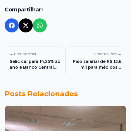
Compartilhar:
← Post Anterior
Próximo Post →
Selic cai para 14,25% ao
Piso salarial de R$ 13,6
ano e Banco Central
mil para médicos e
sinaliza cautela diante
dentistas pode custar
de cenário global
até R$ 33,6 bilhões por
incerto
ano e acende alerta
sobre impacto nas
Posts Relacionados
contas públicas