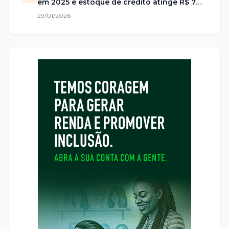
em 2025 e estoque de crédito atinge R$ 7
trilhões no Brasil
29/01/2026