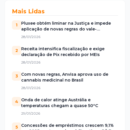
Mais Lidas
Pluxee obtém liminar na Justiça e impede
1
aplicação de novas regras do vale-
alimentação
28/01/2026
Receita intensifica fiscalização e exige
2
declaração de Pix recebido por MEIs
28/01/2026
Com novas regras, Anvisa aprova uso de
3
cannabis medicinal no Brasil
28/01/2026
Onda de calor atinge Austrália e
4
temperaturas chegam a quase 50ºC
29/01/2026
Concessões de empréstimos crescem 9,1%
5