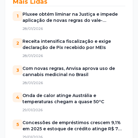
Mais Lidas
Pluxee obtém liminar na Justiça e impede
1
aplicação de novas regras do vale-
alimentação
28/01/2026
Receita intensifica fiscalização e exige
2
declaração de Pix recebido por MEIs
28/01/2026
Com novas regras, Anvisa aprova uso de
3
cannabis medicinal no Brasil
28/01/2026
Onda de calor atinge Austrália e
4
temperaturas chegam a quase 50ºC
29/01/2026
Concessões de empréstimos crescem 9,1%
5
em 2025 e estoque de crédito atinge R$ 7
trilhões no Brasil
29/01/2026