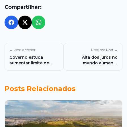
Compartilhar:
← Post Anterior
Próximo Post →
Governo estuda
Alta dos juros no
aumentar limite de
mundo aumenta
faturamento do MEI
pressão sobre o Brasil
para até R$ 140 mil por
e coloca controle da
ano
dívida pública como
desafio para o próximo
Posts Relacionados
governo