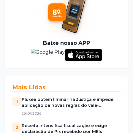
Baixe nosso APP
Mais Lidas
Pluxee obtém liminar na Justiça e impede
1
aplicação de novas regras do vale-
alimentação
28/01/2026
Receita intensifica fiscalização e exige
2
declaração de Pix recebido por MEIs