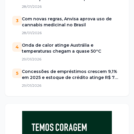
28/01/2026
Com novas regras, Anvisa aprova uso de
3
cannabis medicinal no Brasil
28/01/2026
Onda de calor atinge Austrália e
4
temperaturas chegam a quase 50ºC
29/01/2026
Concessões de empréstimos crescem 9,1%
5
em 2025 e estoque de crédito atinge R$ 7
trilhões no Brasil
29/01/2026