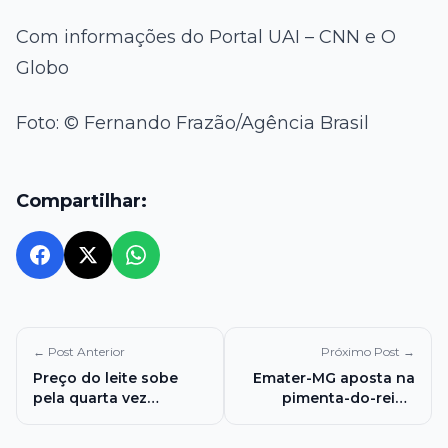
Com informações do Portal UAI – CNN e O
Globo
Foto: © Fernando Frazão/Agência Brasil
Compartilhar:
← Post Anterior
Próximo Post →
Preço do leite sobe
Emater-MG aposta na
pela quarta vez
pimenta-do-reino
seguida em Minas, mas
como alternativa de
mercado já sinaliza
renda e impulsiona