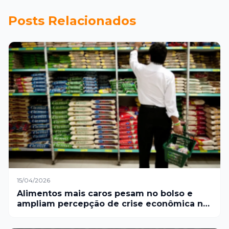
queda nos próximos
produção no Mucuri e
meses
Jequitinhonha
Posts Relacionados
15/04/2026
Alimentos mais caros pesam no bolso e
ampliam percepção de crise econômica no
Brasil