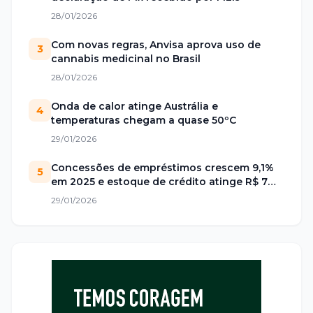
28/01/2026
Com novas regras, Anvisa aprova uso de
3
cannabis medicinal no Brasil
28/01/2026
Onda de calor atinge Austrália e
4
temperaturas chegam a quase 50ºC
29/01/2026
Concessões de empréstimos crescem 9,1%
5
em 2025 e estoque de crédito atinge R$ 7
trilhões no Brasil
29/01/2026