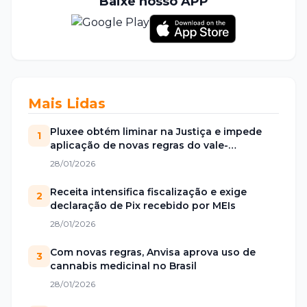
Baixe nosso APP
Mais Lidas
Pluxee obtém liminar na Justiça e impede
1
aplicação de novas regras do vale-
alimentação
28/01/2026
Receita intensifica fiscalização e exige
2
declaração de Pix recebido por MEIs
28/01/2026
Com novas regras, Anvisa aprova uso de
3
cannabis medicinal no Brasil
28/01/2026