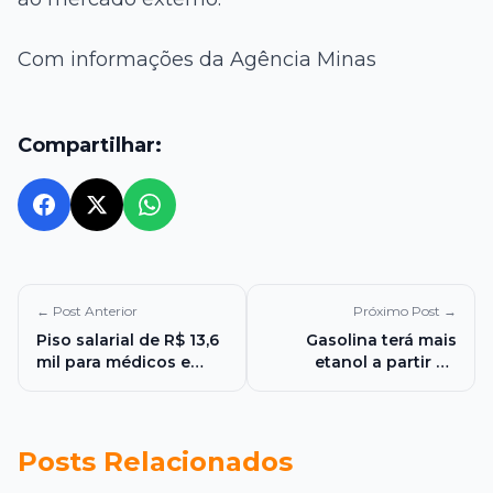
Com informações da Agência Minas
Compartilhar:
← Post Anterior
Próximo Post →
Piso salarial de R$ 13,6
Gasolina terá mais
mil para médicos e
etanol a partir de
dentistas pode custar
quarta-feira e governo
até R$ 33,6 bilhões por
aposta em combustível
ano e acende alerta
renovável
sobre impacto nas
Posts Relacionados
contas públicas