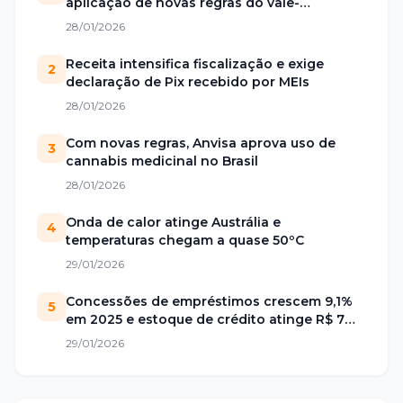
aplicação de novas regras do vale-
alimentação
28/01/2026
Receita intensifica fiscalização e exige
2
declaração de Pix recebido por MEIs
28/01/2026
Com novas regras, Anvisa aprova uso de
3
cannabis medicinal no Brasil
28/01/2026
Onda de calor atinge Austrália e
4
temperaturas chegam a quase 50ºC
29/01/2026
Concessões de empréstimos crescem 9,1%
5
em 2025 e estoque de crédito atinge R$ 7
trilhões no Brasil
29/01/2026