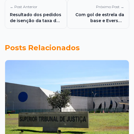
← Post Anterior
Próximo Post →
Resultado dos pedidos
Com gol de estrela da
de isenção da taxa de
base e Everson
inscrição do Enem
brilhando nos penaltis,
2026 é divulgado
Atlético se classifica
na copa do Brasil.
Posts Relacionados