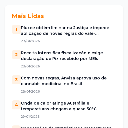
Mais Lidas
Pluxee obtém liminar na Justiça e impede
1
aplicação de novas regras do vale-
alimentação
28/01/2026
Receita intensifica fiscalização e exige
2
declaração de Pix recebido por MEIs
28/01/2026
Com novas regras, Anvisa aprova uso de
3
cannabis medicinal no Brasil
28/01/2026
Onda de calor atinge Austrália e
4
temperaturas chegam a quase 50ºC
29/01/2026