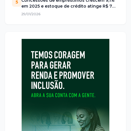
Concessões de empréstimos crescem 9,1%
5
em 2025 e estoque de crédito atinge R$ 7
trilhões no Brasil
29/01/2026