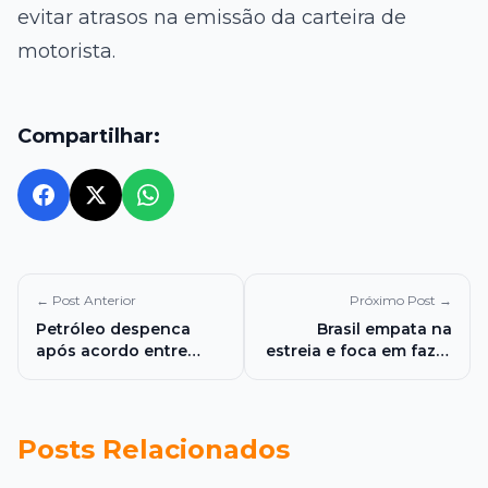
evitar atrasos na emissão da carteira de
motorista.
Compartilhar:
← Post Anterior
Próximo Post →
Petróleo despenca
Brasil empata na
após acordo entre
estreia e foca em fazer
Estados Unidos e Irã e
saldo contra Haiti
alivia temores no
mercado global
Posts Relacionados