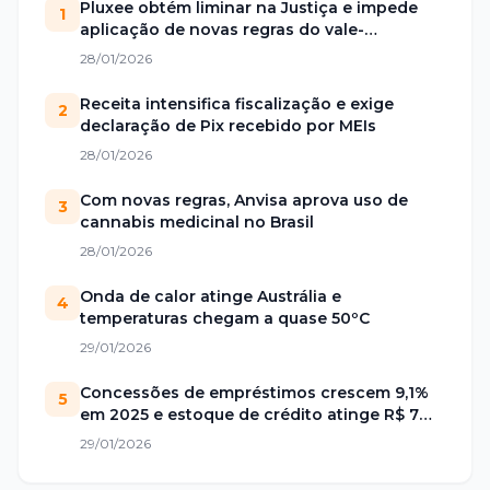
Pluxee obtém liminar na Justiça e impede
1
aplicação de novas regras do vale-
alimentação
28/01/2026
Receita intensifica fiscalização e exige
2
declaração de Pix recebido por MEIs
28/01/2026
Com novas regras, Anvisa aprova uso de
3
cannabis medicinal no Brasil
28/01/2026
Onda de calor atinge Austrália e
4
temperaturas chegam a quase 50ºC
29/01/2026
Concessões de empréstimos crescem 9,1%
5
em 2025 e estoque de crédito atinge R$ 7
trilhões no Brasil
29/01/2026