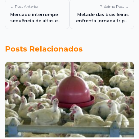
← Post Anterior
Próximo Post →
Mercado interrompe
Metade das brasileiras
sequência de altas e
enfrenta jornada tripla
mantém projeção da
de trabalho a partir
inflação de 2026 em
dos 18 anos, aponta
5,33%
estudo da Fiocruz
Posts Relacionados