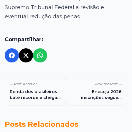
Supremo Tribunal Federal
a revisão e
eventual redução das penas.
Compartilhar:
← Post Anterior
Próximo Post →
Renda dos brasileiros
Encceja 2026:
bate recorde e chega a
inscrições seguem
R$ 3.367 em 2025,
abertas até 15 de maio
impulsionada pelo
emprego e menor
desemprego da
Posts Relacionados
história