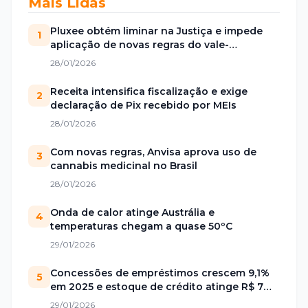
Mais Lidas
Pluxee obtém liminar na Justiça e impede
1
aplicação de novas regras do vale-
alimentação
28/01/2026
Receita intensifica fiscalização e exige
2
declaração de Pix recebido por MEIs
28/01/2026
Com novas regras, Anvisa aprova uso de
3
cannabis medicinal no Brasil
28/01/2026
Onda de calor atinge Austrália e
4
temperaturas chegam a quase 50ºC
29/01/2026
Concessões de empréstimos crescem 9,1%
5
em 2025 e estoque de crédito atinge R$ 7
trilhões no Brasil
29/01/2026